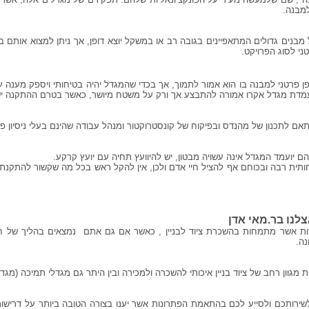
למבנה.
 מבנים גדולים המתאפיינים בגובה רב או במשקל יוצא דופן, אך ניתן למצוא אותם ב
י לסוג הפרויקט.
ן פרטני למבנה בו הוא אמור לתמוך, אך בכדי שהמגדל יהיה בטיחותי ויספק מענה ע
העמדת מגדל אקרו אמורה להתבצע אך ורק על משטח מיושר, כאשר בטרם ההתקנה יש
 לתכנון של מהנדס ובפיקוח של קונסטרוקטור ומנהל עבודה שהינם בעלי ניסיון פר
יועמד המגדל אינה עשויה מבטון, יש להיוועץ תחיה עם יועץ קרקע.
ותית רבה ובכוחם אף להציל חיי אדם ולכן, אין להקל ראש בכל מה שקשור להתקנת
לנו בר.מאי אדן
ת אשר מתמחות בהשכרת ציוד לבניין
, כאשר אם גם אתם נמצאים בהליך של חי
נה.
 מגוון רחב של ציוד בניין איכותי להשכרה ולמכירה ובין היתר גם מגדלי תמיכה (מגדל
ירותכם ולסייע לכם בהתאמת הפתרונות אשר יענו בצורה הטובה ביותר על דרישות