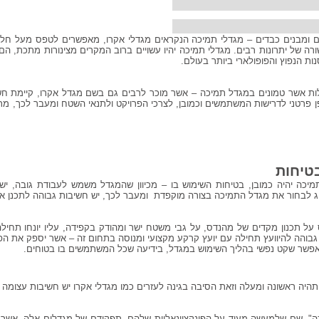
ם ומבנים כבדים – מגדלי תמיכה הנקראים מגדלי אקרו, מאפשרים לטפס מעל חללי
ה של יתרונות רבים. מגדלי תמיכה יהיו עשויים ברוב המקרים מצינורות מתכת, הם 
ת הנפוץ והפופולארי ביותר בעולם.
עלות אשר טמונים במגדל תמיכה – אשר מוכר לרבים גם בשם מגדל אקרו, קיימת חש
 פרטני לדרישות המשתמשים וכמובן, לצרכי הפרויקט ולתנאי השטח ומעבר לכך, מת
בטיחות
כה יהיה כמובן, בטיחות השימוש בו – מכיוון שהמגדל משמש לעבודת גובה, יש ל
ג לבחור את מגדל התמיכה בצורה מוקפדת ומעבר לכך, יש חשיבות גבוהה לתכנן 
תכנון מקדים של מהנדס, על גבי משטח ישר ומהודק בקפידה, עליו יונחו תחילה 
גבוהה להיוועץ תחילה עם יועץ קרקע מקצועי ומנוסה בתחום זה – אשר יספק את הפ
פשר שקט נפשי בהליך השימוש במגדל, בידיעה שכל המשתמשים בו בטוחים.
היה ראשונה ומעלה וזאת הסיבה בגינה לעזרים כמו מגדלי אקרו יש חשיבות עצומה ב
", שם שלמעשה מעיד על הפונקציונאליות שלהם. תפקידם של מגדלים אלה, אשר עש