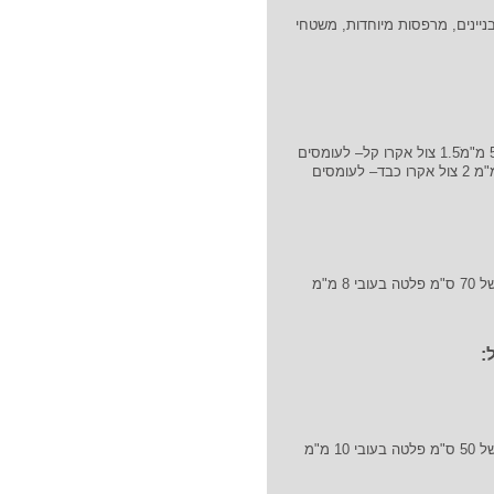
ניינים, מרפסות מיוחדות, משטחי
כושר העמסה: מגדלים בעלי קוטר צינור 50 מ"מׁ1.5 צול אקרו קל– לעומסים
סטנדרטיים. מגדלים בעלי קוטר צינור 60 מ"מ 2 צול אקרו כבד– לעומסים
 מ"מ
 מ"מ