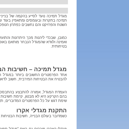
מגדל תמיכה נועד לסייע בהקמה של בנייני
תמיכה בתקרות ובעומסים ומתאפיין בעוד שור
השטח והפרויקט והם נחשבים כפתרון הטפסנו
כמובן, שבכדי ליהנות מכך היתרונות והתו
ואמינה ולוודא שהמגדל הנבחר מותאם באופן
בטיחותית.
מגדל תמיכה – חשיבות ה
אחד הפרמטרים החשובים ביותר במגדל תמי
להבטיח את הבטיחות המירבית, חשוב לדאו
העמדת המגדל, אמורה להתבצע בהתבסס על 
בהם הקרקע היא לא מבטון, קיימת חשיבות 
שימת דגש על כל הפרמטרים המדוברים, תא
התקנת מגדלי אקרו
כשמדובר בעולם הבנייה, חשיבות הבטיחות ת
מגדלי האקרו מוכרים גם בשם "מגדל תמיכה