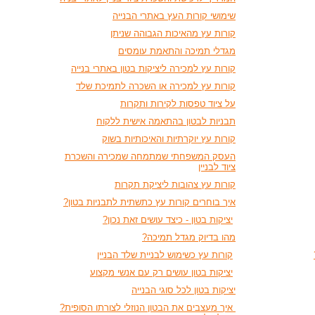
שימושי קורות העץ באתרי הבנייה
קורות עץ מהאיכות הגבוהה שניתן
מגדלי תמיכה והתאמת עומסים
קורות עץ למכירה ליציקות בטון באתרי בנייה
קורות עץ למכירה או השכרה לתמיכת שלד
על ציוד טפסות לקירות ותקרות
תבניות לבטון בהתאמה אישית ללקוח
קורות עץ יוקרתיות והאיכותיות בשוק
העסק המשפחתי שמתמחה שמכירה והשכרת
ציוד לבניין
קורות עץ צהובות ליציקת תקרות
איך בוחרים קורות עץ כתשתית לתבניות בטון?
יציקות בטון - כיצד עושים זאת נכון?
מהו בדיוק מגדל תמיכה?
קורות עץ כשימוש לבניית שלד הבניין
יציקות בטון עושים רק עם אנשי מקצוע
יציקות בטון לכל סוגי הבנייה
איך מעצבים את הבטון הנוזלי לצורתו הסופית?