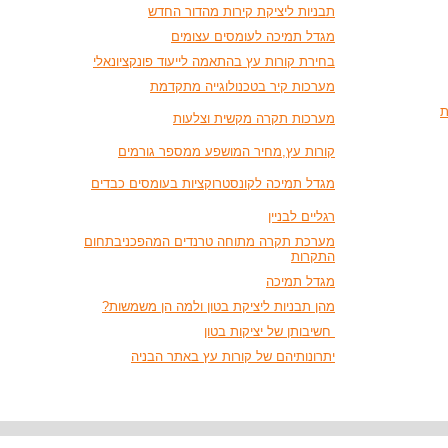
תבניות ליציקת קירות מהדור החדש
מגדל תמיכה לעומסים עצומים
בחירת קורות עץ בהתאמה לייעוד פונקציונאלי
מערכות קיר בטכנולוגייה מתקדמת
ת
מערכות תקרה מקשית וצלעות
קורות עץ,מחיר המושפע ממספר גורמים
מגדל תמיכה לקונסטרוקציות בעומסים כבדים
רגליים לבניין
מערכת תקרה מתוחה טרנדים המהפכניבתחום
התקרות
מגדל תמיכה
מהן תבניות ליציקת בטון ולמה הן משמשות?
חשיבותן של יציקות בטון
יתרונותיהם של קורות עץ באתר הבניה